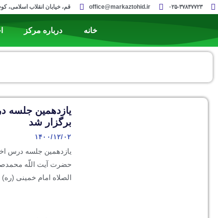
۰۲۵-۳۷۸۴۷۷۲۳
office@markaztohid.ir
قم، خیابان انقلاب اسلامی، کوچه 
خانه
درباره مرکز
ا
یازدهمین جلسه د
برگزار شد
۱۴۰۰/۱۲/۰۲
یازدهمین جلسه درس اخل
حضرت آیت اللّه محمدصا
الصلاه امام خمینی (ره)