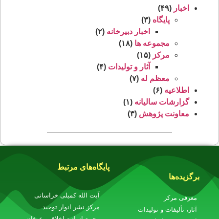
اخبار
(۴۹)
پایگاه
(۳)
اخبار دبیرخانه
(۲)
مجموعه ‌ها
(۱۸)
مرکز
(۱۵)
آثار و تولیدات
(۴)
معظم‌ له
(۷)
اطلاعیه
(۶)
گزارشات سالیانه
(۱)
معاونت پژوهش
(۳)
پایگاه‌های مرتبط
برگزیده‌ها
آیت الله کمیلی خراسانی
معرفی مرکز
مرکز نشر انوار توحید
آثار، تألیفات و تولیدات
مجمع اساتید اخلاق و عرفان