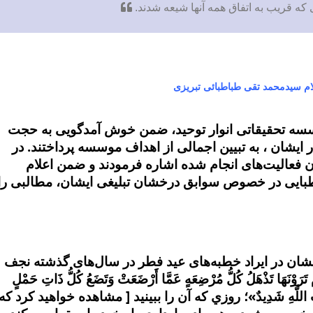
که قریب به اتفاق همه آنها شیعه شدند.
ام سیدمحمد تقی طباطبائی تبریزی
سسه تحقیقاتی انوار توحید، ضمن خوش آمدگویی به حجت
 ایشان ، به تبیین اجمالی از اهداف موسسه پرداختند. در
ن فعالیت‌های انجام شده اشاره فرمودند و
ضمن اعلام
بایی
در خصوص سوابق درخشان تبلیغی ایشان، مطالبی را
شان در ایراد خطبه‌های عید فطر در سال‌های گذشته نجف
َذْهَلُ کُلُّ مُرْضِعَهٍ عَمَّا أَرْضَعَتْ وَتَضَعُ کُلُّ ذَاتِ حَمْلٍ
 اللَّهِ شَدِیدٌ»؛
ﺭﻭﺯﻱ ﻛﻪ ﺁﻥ ﺭﺍ ﺑﺒﻴﻨﻴﺪ [ ﻣﺸﺎﻫﺪﻩ ﺧﻮﺍﻫﻴﺪ ﻛﺮﺩ ﻛﻪ 