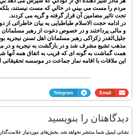
ﻫﺮ ﻣﺎﺩﺭ ﺷﻴﺮ ﺩﻫﻨﺪﻩ ﺍﻱ ﺍﺯ ﻛﻮﺩﻛﻲ ﻛﻪ ﺷﻴﺮﺵ ﻣﻰ ﺩﻫﺪ ﺑﻲ ﺧ
ﻣﺮﺩم ﺭﺍ ﻣﺴﺖ ﻣﻰ ﺑﻴﻨﻲ ﺩﺭ ﺣﺎﻟﻲ ﻛﻪ ﻣﺴﺖ ﻧﻴﺴﺘﻨﺪ، ﺑﻠ
تحت تاثیر مضامین آن قرار گرفته و گریه می کردند.
در ادامه حجت الاسلام طباطبایی به بیان خاطراتی از دو
و مالی پرداختند و در خصوص دعوت از رهبر مسلمانان نی
جلیل‌القدر زکزاکی رهبر مسلمانان اهل تسنن نیجریه بود
مذهب تشیع مشرف شد و در بازگشت به نیجریه و در میان
همت گماشت به گونه ای که قریب به اتفاق همه آنها شی
این ملاقات با اقامه نماز جماعت در موسسه تحقیقاتی انو
Telegram
Email
دیدگاهتان را بنویسید
نشانی ایمیل شما منتشر نخواهد شد.
بخش‌های موردنیاز علامت‌گذار