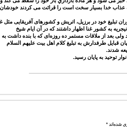
ﺒﺮ ﻣﻰ ﺷﻮﺩ ﻭ ﻫﺮ ﻣﺎﺩﻩ ﺑﺎﺭﺩﺍﺭﻱ ﺑﺎﺭ ﺧﻮﺩ ﺭﺍ ﺳﻘﻂ ﻣﻰ ﻛﻨﺪ ﻭ
ﻜﻪ ﻋﺬﺍﺏ ﺧﺪﺍ ﺑﺴﻴﺎﺭ ﺳﺨﺖ ﺍﺳﺖ
را قرائت می کردند خودشان
ران تبلیغ خود در برزیل، اتریش و کشورهای آفریقایی مثل غن
جریه به کشور غنا اظهار داشتند که در آن ایام شیخ
 ولی بعد از ملاقات مستمر ده روزه‌ای که با بنده داشت به
 قبایل طرفدارش به تبلیغ کلام اهل بیت علیهم السلام
عه شدند.
ار توحید به پایان رسید.
ی شده‌اند
*