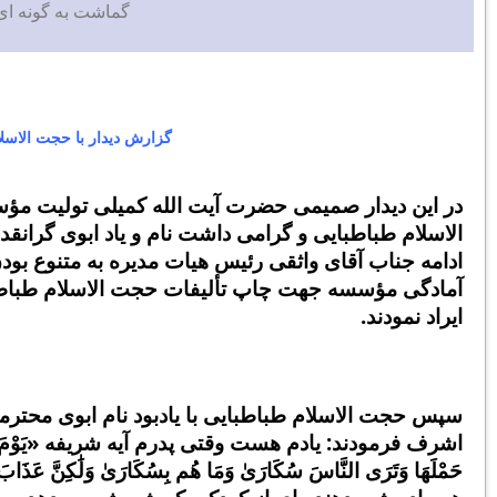
گماشت به گونه ای 
گزارش دیدار با حجت الاسل
در این دیدار صمیمی حضرت آیت الله کمیلی تولیت مؤ
الاسلام طباطبایی و گرامی داشت نام و یاد ابوی گرانقدر
ادامه جناب آقای واثقی رئیس هیات مدیره
به متنوع بود
آمادگی مؤسسه جهت چاپ تألیفات حجت الاسلام طباط
ایراد نمودند.
سپس حجت الاسلام طباطبایی با یادبود نام ابوی محترم
اشرف
فرمودند: یادم هست وقتی پدرم آیه شریفه «یَوْمَ تَرَوْنَهَا ت
حَمْلَهَا وَتَرَى النَّاسَ سُکَارَىٰ وَمَا هُم بِسُکَارَىٰ وَلَٰکِنَّ عَذَابَ