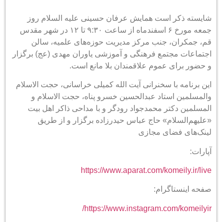
شایسته ذکر است همایش عرفان حسینی علیه السلام روز
جمعه مورخ ۶ اسفندماه از ساعت ۹:۳۰ تا ۱۲ در شهر مقدس
قم، جمکران، جنب مرکز مدیریت حوزه‌های علمیه، سالن
اجتماعات مجتمع فرهنگی و آموزشی یاوران مهدی (عج) برگزار
و حضور برای عموم علاقمندان بلا مانع است.
این برنامه با سخنرانی آیت الله کمیلی خراسانی، حجت الاسلام
والمسلمین استاد عبدالحسین خسرو پناه، حجت الاسلام و
المسلمین دکتر محمدجواد رودگر و با مداحی ذاکر اهل بیت
«علیهم‌السلام» حاج عباس حیدرزاده برگزار و از طریق
لینک‌های فضای مجازی
آپارات:
https://www.aparat.com/komeily.ir/live
صفحه اینستاگرام:
https://www.instagram.com/komeilyir/